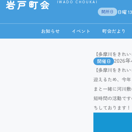
岩戸町会
IWADO CHOUKAI
内
日曜 13
開所日
容
を
お知らせ
イベント
町会だより
ス
キ
ッ
【多摩川をきれい
2026年
開催日
プ
【多摩川をきれい
迎えるため、今年
まと一緒に河川敷
短時間の活動です
ちしております！