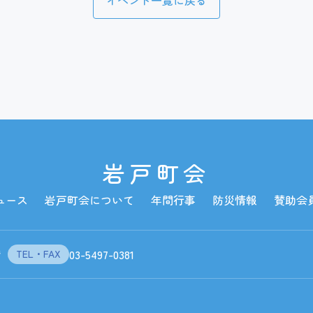
岩戸町会
ュース
岩戸町会について
年間行事
防災情報
賛助会
階
03-5497-0381
TEL・FAX