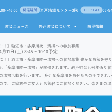
:00〜16:00
岩戸地域センター3階
03-5
開催場所
TEL・FAX
町会ニュース
岩戸町会について
防災情報
に！】狛江市・多摩川統一清掃への参加募集
4月11日(土) 8:45 ~ 10:10予定
に！】狛江市・多摩川統一清掃への参加募集 豊かな自然を守
も「多摩川統一清掃」が開催されます。岩戸町会も例年通り参
の清掃活動を行います。 身近な多摩川を自分たちの手できれ
ので、ご家族やご友人とお気軽にご参加ください。皆さまの温