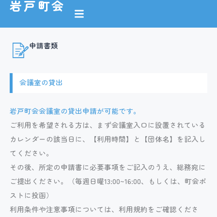
岩戸町会
内
容
を
申請書類
ス
キ
ッ
会議室の貸出
プ
岩戸町会会議室の貸出申請が可能です。
ご利用を希望される方は、まず会議室入口に設置されている
カレンダーの該当日に、【利用時間】と【団体名】を記入し
てください。
その後、所定の申請書に必要事項をご記入のうえ、総務宛に
ご提出ください。（毎週日曜13:00~16:00、もしくは、町会ポ
ストに投函）
利用条件や注意事項については、利用規約をご確認くださ