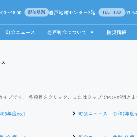
:00〜16:00
岩戸地域センター3階
03-5
開催場所
TEL・FAX
町会ニュース
岩戸町会について
防災情報
ース
カイブです。 各項目をクリック、またはタップでPDFが開きま
8年度no.1
町会ニュース 令和7年度no
7年度no.4
町会ニュース 令和7年度no