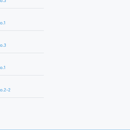
.1
.3
.1
2-2