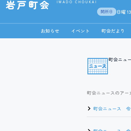
岩戸町会
IWADO CHOUKAI
内
日曜 13
開所日
容
を
お知らせ
イベント
町会だより
ス
キ
ッ
町会ニュ
プ
町会ニュースのアー
町会ニュース 令和
町会ニュース 令和