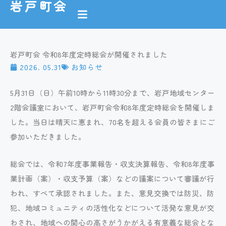
岩戸町会
内
容
を
ス
岩戸町会 令和8年度定時総会が開催されました
キ
2026. 05.31
お知らせ
ッ
5月31日（日）午前10時から11時30分まで、岩戸地域センター
プ
2階会議室において、岩戸町会令和8年度定時総会を開催しま
した。当日は晴天に恵まれ、70名を超える会員の皆さまにご
参加いただきました。
総会では、令和7年度事業報告・収支決算報告、令和8年度事
業計画（案）・収支予算（案）などの議案について審議が行
われ、すべて承認されました。また、意見交換では防災、防
犯、地域コミュニティの活性化などについて活発な意見が交
わされ、地域への関心の高さがうかがえる有意義な総会とな